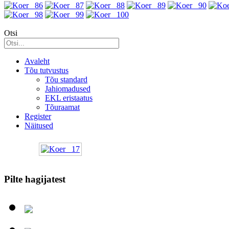
Otsi
Avaleht
Tõu tutvustus
Tõu standard
Jahiomadused
EKL eristaatus
Tõuraamat
Register
Näitused
Pilte hagijatest