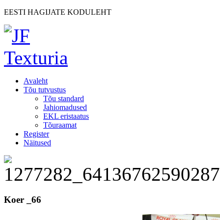
EESTI HAGIJATE KODULEHT
Avaleht
Tõu tutvustus
Tõu standard
Jahiomadused
EKL eristaatus
Tõuraamat
Register
Näitused
Koer _66